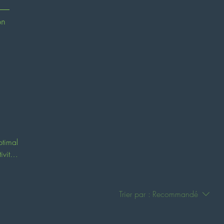
on
ptimal
ivités
Trier par :
Recommandé