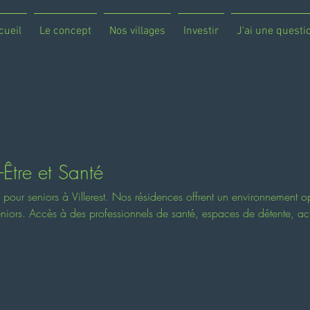
cueil
Le concept
Nos villages
Investir
J'ai une questi
Être et Santé
é pour seniors à Villerest. Nos résidences offrent un environnement o
eniors. Accès à des professionnels de santé, espaces de détente, act
évention pour un vieillissement actif et serein avec suivi médical