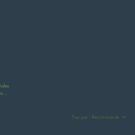
on
iales
es
Trier par :
Recommandé