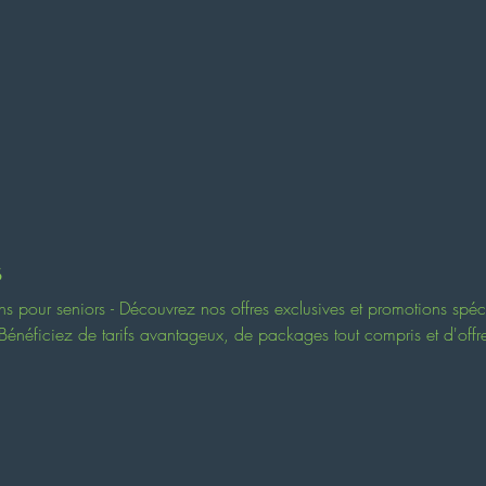
cueil
Le concept
Nos villages
Investir
J'ai une questi
s
ns pour seniors - Découvrez nos offres exclusives et promotions spéc
 Bénéficiez de tarifs avantageux, de packages tout compris et d'offr
ment senior idéal au meilleur prix.