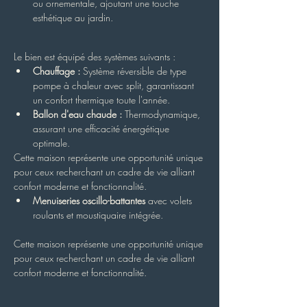
ou ornementale, ajoutant une touche 
esthétique au jardin.
Le bien est équipé des systèmes suivants :
Chauffage :
 Système réversible de type 
pompe à chaleur avec split, garantissant 
un confort thermique toute l'année.
Ballon d'eau chaude :
 Thermodynamique, 
assurant une efficacité énergétique 
optimale.
Cette maison représente une opportunité unique 
pour ceux recherchant un cadre de vie alliant 
confort moderne et fonctionnalité.
Menuiseries oscillo-battantes
 avec volets 
roulants et moustiquaire intégrée.
Cette maison représente une opportunité unique 
pour ceux recherchant un cadre de vie alliant 
confort moderne et fonctionnalité.