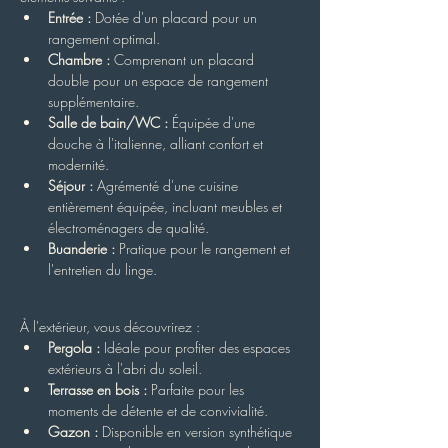
Entrée :
 Dotée d'un placard pour un 
rangement optimal.
Chambre :
 Comprenant un placard 
double pour un espace de rangement 
supplémentaire.
Salle de bain/WC :
 Équipée d'une 
douche à l'italienne, alliant confort et 
modernité.
Séjour :
 Agrémenté d'une cuisine 
entièrement équipée, incluant meubles et 
électroménagers de qualité.
Buanderie :
 Pratique pour le rangement et 
l'entretien du linge.
À l'extérieur, vous découvrirez :
Pergola :
 Idéale pour profiter des espaces 
extérieurs à l'abri du soleil.
Terrasse en bois :
 Parfaite pour les 
moments de détente et de convivialité.
Gazon :
 Disponible en version synthétique 