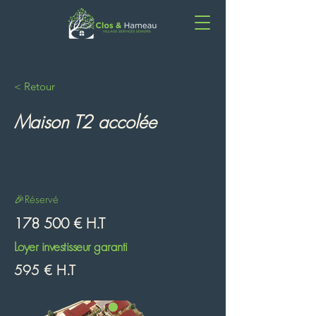
< Retour
Maison T2 accolée
🎉Réservé
178 500 € H.T
Loyer investisseur garanti
595 € H.T