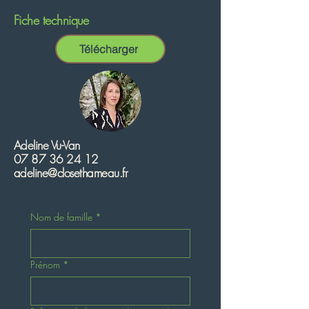
Fiche technique
Télécharger
Adeline Vu-Van
07 87 36 24 12
adeline@closethameau.fr
Nom de famille
*
Prénom
*