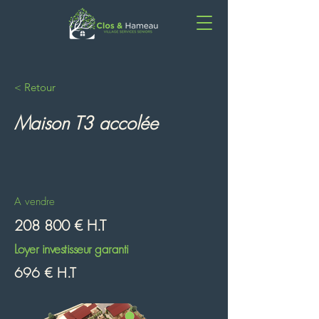
< Retour
Maison T3 accolée
A vendre
208 800 € H.T
Loyer investisseur garanti
696 € H.T