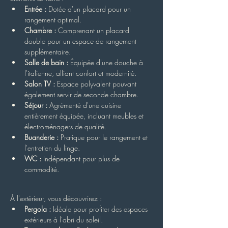
Entrée :
 Dotée d'un placard pour un 
rangement optimal.
Chambre :
 Comprenant un placard 
double pour un espace de rangement 
supplémentaire.
Salle de bain :
 Équipée d'une douche à 
l'italienne, alliant confort et modernité.
Salon TV :
 Espace polyvalent pouvant 
également servir de seconde chambre.
Séjour :
 Agrémenté d'une cuisine 
entièrement équipée, incluant meubles et 
électroménagers de qualité.
Buanderie :
 Pratique pour le rangement et 
l'entretien du linge.
WC :
 Indépendant pour plus de 
commodité.
À l'extérieur, vous découvrirez :
Pergola :
 Idéale pour profiter des espaces 
extérieurs à l'abri du soleil.