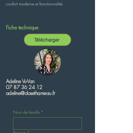
confort moderne et fonctionnalité.
Fiche technique
Télécharger
Adeline Vu-Van
07 87 36 24 12
adeline@closethameau.fr
Nom de famille
*
Prénom
*