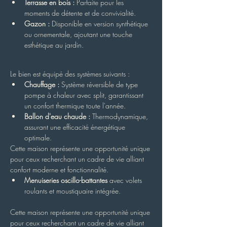
Terrasse en bois :
 Parfaite pour les 
moments de détente et de convivialité.
Gazon :
 Disponible en version synthétique 
ou ornementale, ajoutant une touche 
esthétique au jardin.
Le bien est équipé des systèmes suivants :
Chauffage :
 Système réversible de type 
pompe à chaleur avec split, garantissant 
un confort thermique toute l'année.
Ballon d'eau chaude :
 Thermodynamique, 
assurant une efficacité énergétique 
optimale.
Cette maison représente une opportunité unique 
pour ceux recherchant un cadre de vie alliant 
confort moderne et fonctionnalité.
Menuiseries oscillo-battantes
 avec volets 
roulants et moustiquaire intégrée.
Cette maison représente une opportunité unique 
pour ceux recherchant un cadre de vie alliant 