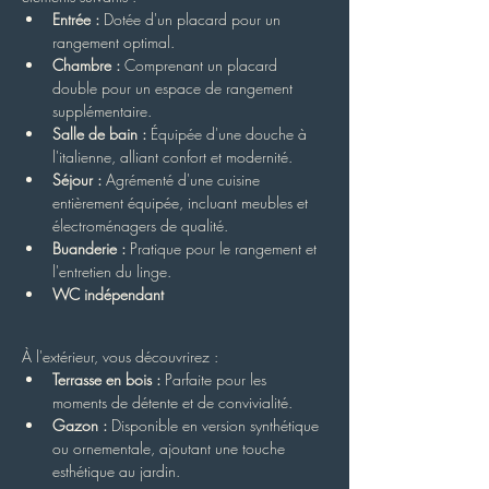
Entrée :
 Dotée d'un placard pour un 
rangement optimal.
Chambre :
 Comprenant un placard 
double pour un espace de rangement 
supplémentaire.
Salle de bain :
 Équipée d'une douche à 
l'italienne, alliant confort et modernité.
Séjour :
 Agrémenté d'une cuisine 
entièrement équipée, incluant meubles et 
électroménagers de qualité.
Buanderie :
 Pratique pour le rangement et 
l'entretien du linge.
WC indépendant
À l'extérieur, vous découvrirez :
Terrasse en bois :
 Parfaite pour les 
moments de détente et de convivialité.
Gazon :
 Disponible en version synthétique 
ou ornementale, ajoutant une touche 
esthétique au jardin.