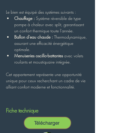
Le bien est équipé des systèmes suivants :
Chauffage :
 Système réversible de type 
pompe à chaleur avec split, garantissant 
un confort thermique toute l'année.
Ballon d'eau chaude :
 Thermodynamique, 
assurant une efficacité énergétique 
optimale.
Menuiseries oscillo-battantes
 avec volets 
roulants et moustiquaire intégrée.
Cet appartement représente une opportunité 
unique pour ceux recherchant un cadre de vie 
alliant confort moderne et fonctionnalité.
Fiche technique
Télécharger