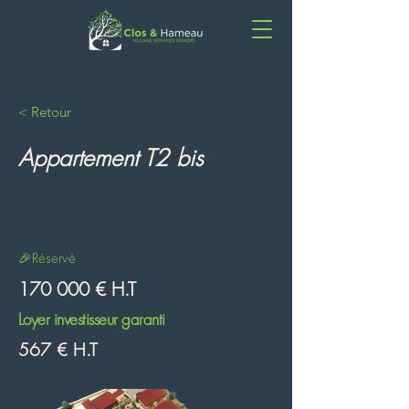
< Retour
Appartement T2 bis
🎉Réservé
170 000 € H.T
Loyer investisseur garanti
567 € H.T