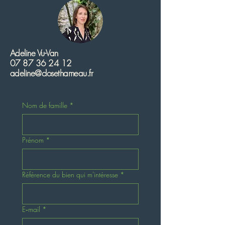
Adeline Vu-Van
07 87 36 24 12
adeline@closethameau.fr
Nom de famille
*
Prénom
*
Référence du bien qui m'intéresse
*
E‑mail
*