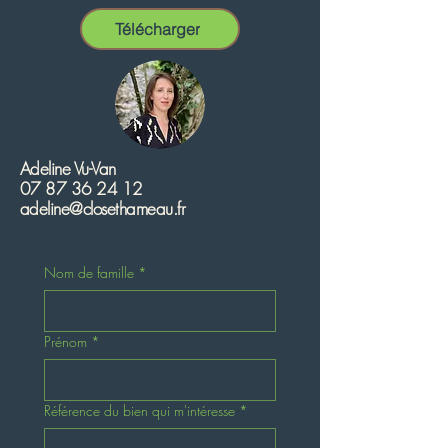
Télécharger
Adeline Vu-Van
07 87 36 24 12
adeline@closethameau.fr
Nom de famille
*
Prénom
*
Référence du bien qui m'intéresse
*