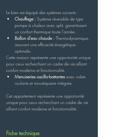
Le bien est équipé des systèmes suivants :
Chauffage :
 Système réversible de type 
pompe à chaleur avec split, garantissant 
un confort thermique toute l'année.
Ballon d'eau chaude :
 Thermodynamique, 
assurant une efficacité énergétique 
optimale.
Cette maison représente une opportunité unique 
pour ceux recherchant un cadre de vie alliant 
confort moderne et fonctionnalité.
Menuiseries oscillo-battantes
 avec volets 
roulants et moustiquaire intégrée.
Cet appartement représente une opportunité 
unique pour ceux recherchant un cadre de vie 
alliant confort moderne et fonctionnalité.
Fiche technique