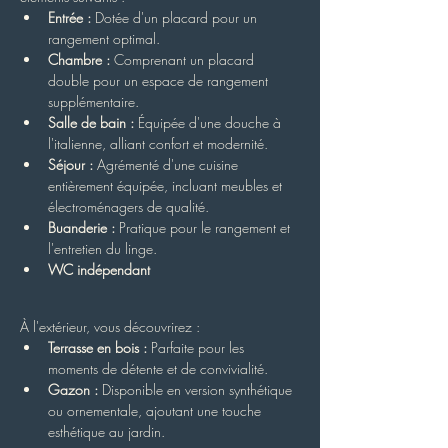
Entrée :
 Dotée d'un placard pour un 
rangement optimal.
Chambre :
 Comprenant un placard 
double pour un espace de rangement 
supplémentaire.
Salle de bain :
 Équipée d'une douche à 
l'italienne, alliant confort et modernité.
Séjour :
 Agrémenté d'une cuisine 
entièrement équipée, incluant meubles et 
électroménagers de qualité.
Buanderie :
 Pratique pour le rangement et 
l'entretien du linge.
WC indépendant
À l'extérieur, vous découvrirez :
Terrasse en bois :
 Parfaite pour les 
moments de détente et de convivialité.
Gazon :
 Disponible en version synthétique 
ou ornementale, ajoutant une touche 
esthétique au jardin.