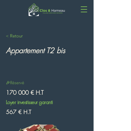
< Retour
Appartement T2 bis
🎉Réservé
170 000 € H.T
Loyer investisseur garanti
567 € H.T