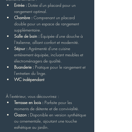
Entrée :
 Dotée d'un placard pour un 
rangement optimal.
Chambre :
 Comprenant un placard 
double pour un espace de rangement 
supplémentaire.
Salle de bain :
 Équipée d'une douche à 
l'italienne, alliant confort et modernité.
Séjour :
 Agrémenté d'une cuisine 
entièrement équipée, incluant meubles et 
électroménagers de qualité.
Buanderie :
 Pratique pour le rangement et 
l'entretien du linge.
WC indépendant
À l'extérieur, vous découvrirez :
Terrasse en bois :
 Parfaite pour les 
moments de détente et de convivialité.
Gazon :
 Disponible en version synthétique 
ou ornementale, ajoutant une touche 
esthétique au jardin.