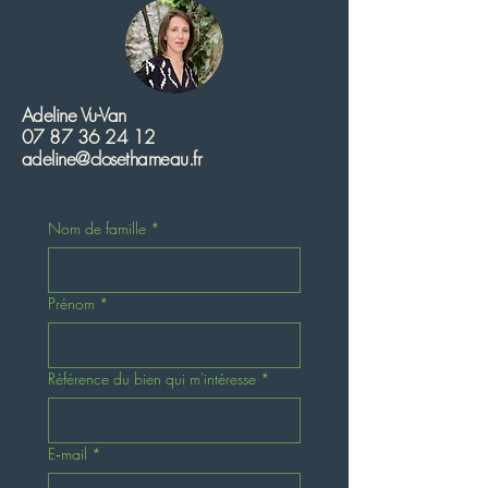
Adeline Vu-Van
07 87 36 24 12
adeline@closethameau.fr
Nom de famille
*
Prénom
*
Référence du bien qui m'intéresse
*
E‑mail
*