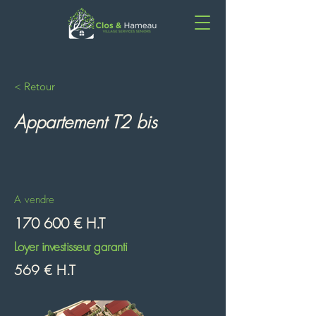
< Retour
Appartement T2 bis
A vendre
170 600 € H.T
Loyer investisseur garanti
569 € H.T