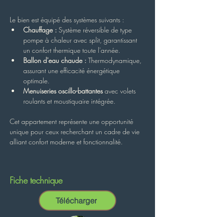
Le bien est équipé des systèmes suivants :
Chauffage :
 Système réversible de type 
pompe à chaleur avec split, garantissant 
un confort thermique toute l'année.
Ballon d'eau chaude :
 Thermodynamique, 
assurant une efficacité énergétique 
optimale.
Menuiseries oscillo-battantes
 avec volets 
roulants et moustiquaire intégrée.
Cet appartement représente une opportunité 
unique pour ceux recherchant un cadre de vie 
alliant confort moderne et fonctionnalité.
Fiche technique
Télécharger