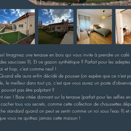
! Imaginez une terrasse en bois qui vous invite à prendre un café 
des saucisses ?). Et ce gazon synthétique ? Parfait pour les adeptes 
lai et hop, c’est comme neuf !
! Quand elle aura enfin décidé de pousser (on espère que ce n’est pa
-le, le meilleur dans tout ça, c’est que vous aurez un poste d’observ
 pouvait pas être palpitant ?
nt rien ! Baie vitrée donnant sur la terrasse (parfait pour les selfies
acher tous vos secrets, comme cette collection de chaussettes dépa
e standard quand on peut se sentir comme un roi sous l’eau ?) et cu
que vous ne quittiez jamais cette maison !