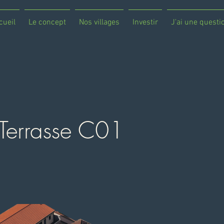
cueil
Le concept
Nos villages
Investir
J'ai une questi
Terrasse C01