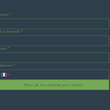
rénom
*
om de famille
*
‑mail
*
éléphone
*
Merci de me contacter pour ce bien