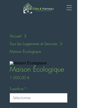
Accueil
Tous les Logements et Services
Maison Écologique
Maison Écologique
Prix
1 200,00 €
Superficie
*