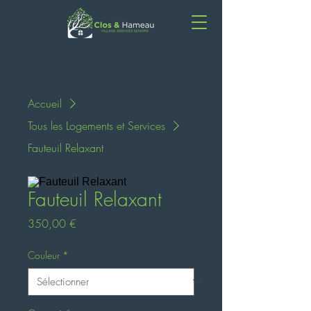
Accueil
Tous les Logements et Services
Fauteuil Relaxant
Fauteuil Relaxant
Prix
350,00 €
Couleur
*