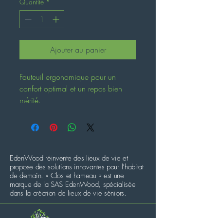
Quantité
*
Ajouter au panier
Fauteuil ergonomique pour un 
confort optimal et un repos bien 
mérité.
EdenWood réinvente des lieux de vie et
propose des solutions innovantes pour l’habitat
de demain. « Clos et hameau » est une
marque de la SAS EdenWood, spécialisée
dans la création de lieux de vie séniors.