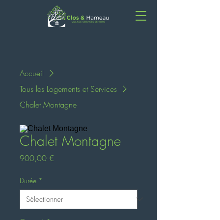
Accueil
Tous les Logements et Services
Chalet Montagne
Chalet Montagne
Prix
900,00 €
Durée
*