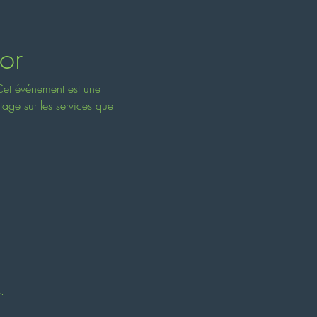
or
 Cet événement est une 
age sur les services que 
.