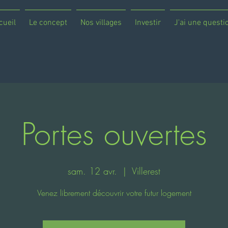
cueil
Le concept
Nos villages
Investir
J'ai une questi
Portes ouvertes
sam. 12 avr.
  |  
Villerest
Venez librement découvrir votre futur logement