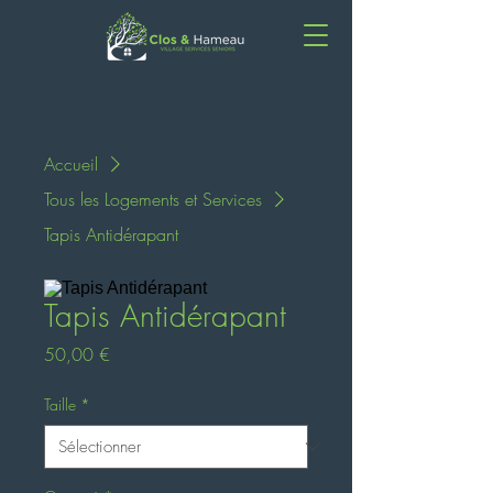
Accueil
Tous les Logements et Services
Tapis Antidérapant
Tapis Antidérapant
Prix
50,00 €
Taille
*